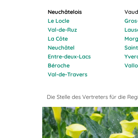
N
euchâtelois
Vaud
Le Locle
Gros
Val-de-Ruz
Laus
La Côte
Morg
Neuchâtel
Saint
Entre-deux-Lacs
Yver
Béroche
Vall
Val-de-Travers
Die Stelle des Vertreters für die Reg