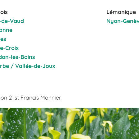
ois
Lémanique
-de-Vaud
Nyon-Genè
anne
es
e-Croix
don-les-Bains
orbe / Vallée-de-Joux
ion 2 ist Francis Monnier.