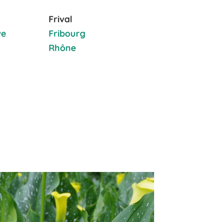
Frival
ve
Fribourg
Rhône