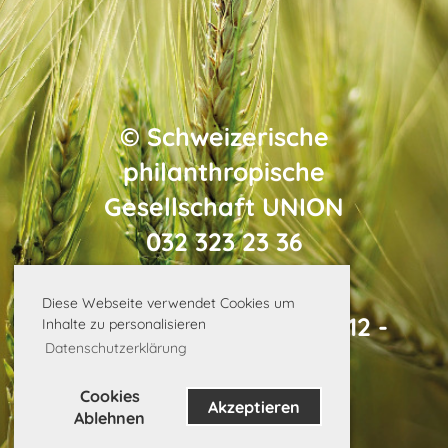
©
Schweizerische
philanthropische
Gesellschaft
UNION
032 323 23 36
Diese Webseite verwendet Cookies um
General-Dufourstrasse 12 -
Inhalte zu personalisieren
Datenschutzerklärung
2502 Biel
info@union.swiss
Cookies
Akzeptieren
Ablehnen