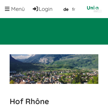
Menü
Login
de
fr
Hof Rhône