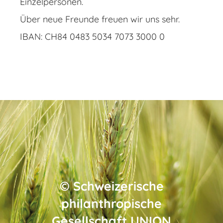
Einzelpersonen.
Über neue Freunde freuen wir uns sehr.
IBAN: CH84 0483 5034 7073 3000 0
©
Schweizerische
philanthropische
Gesellschaft
UNION