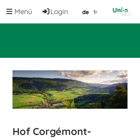
Menü
Login
de
fr
Hof Corgémont-