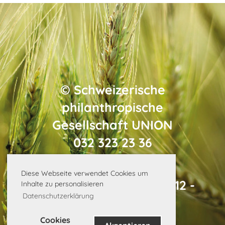
©
Schweizerische
philanthropische
Gesellschaft
UNION
032 323 23 36
Diese Webseite verwendet Cookies um
General-Dufourstrasse 12 -
Inhalte zu personalisieren
Datenschutzerklärung
2502 Biel
info@union.swiss
Cookies