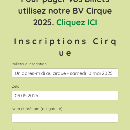
utilisez notre BV Cirque
2025.
Cliquez ICI
I n s c r i p t i o n s C i r q
u e
Bulletin d'inscription
Délai
Nom et prénom (obligatoire)