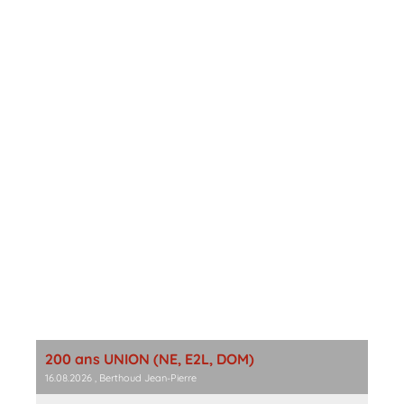
200 ans UNION (NE, E2L, DOM)
16.08.2026
, Berthoud Jean-Pierre