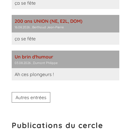
ça se fête
200 ans UNION (NE, E2L, DOM)
16.08.2026
, Berthoud Jean-Pierre
ça se fête
Un brin d'humour
03.08.2026
, Dumont Philippe
Ah ces plongeurs !
Autres entrées
Publications du cercle